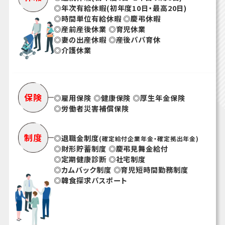
◎年次有給休暇(初年度10日・最高20日)
◎時間単位有給休暇 ◎慶弔休暇
◎産前産後休業 ◎育児休業
◎妻の出産休暇 ◎産後パパ育休
◎介護休業
保険
◎雇用保険 ◎健康保険 ◎厚生年金保険
◎労働者災害補償保険
制度
◎退職金制度
(確定給付企業年金・確定拠出年金)
◎財形貯蓄制度 ◎慶弔見舞金給付
◎定期健康診断 ◎社宅制度
◎カムバック制度 ◎育児短時間勤務制度
◎韓食探求パスポート