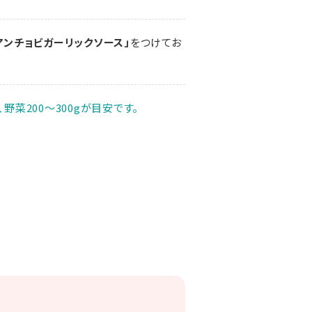
アンチョビガーリックソース」
をつけてお
、野菜200～300gが目安です。