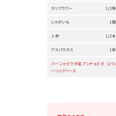
カリフラワー
1/2株
じゃがいも
1個
人参
1/2本
アスパラガス
1束
バーニャカウダ風 アンチョビガ
2パッ
ーリックソース