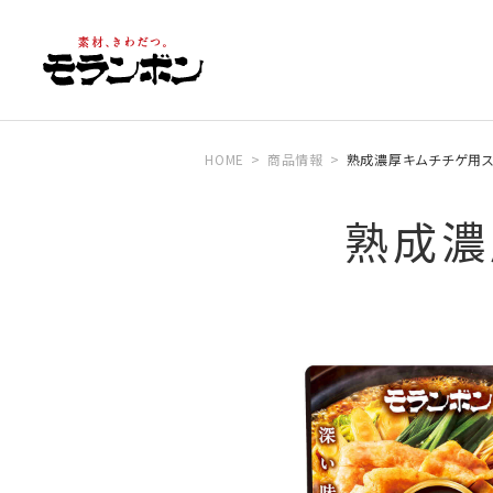
HOME
商品情報
熟成濃厚キムチチゲ用ス
熟成濃