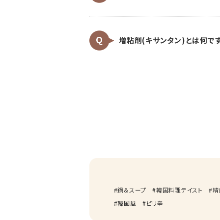
増粘剤(キサンタン)とは何で
鍋＆スープ
韓国料理テイスト
精
韓国風
ピリ辛