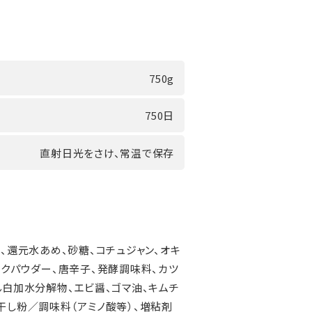
750g
750日
直射日光をさけ、常温で保存
塩、還元水あめ、砂糖、コチュジャン、オキ
ニクパウダー、唐辛子、発酵調味料、カツ
ん白加水分解物、エビ醤、ゴマ油、キムチ
干し粉／調味料（アミノ酸等）、増粘剤