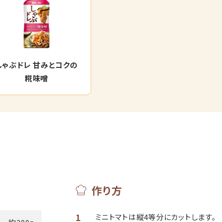
しゃぶドレ 甘みとコクの
糀味噌
作り方
1
ミニトマトは縦4等分にカットします。