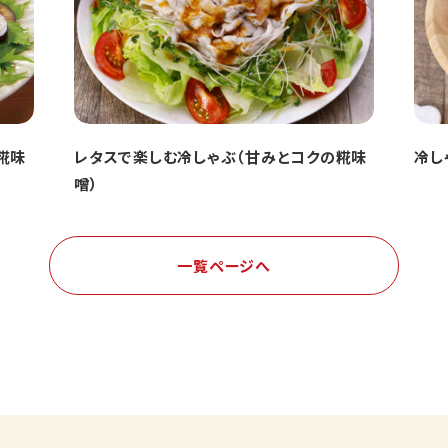
糀味
レタスで楽しむ冷しゃぶ（甘みとコクの糀味
冷し
噌）
一覧ページへ