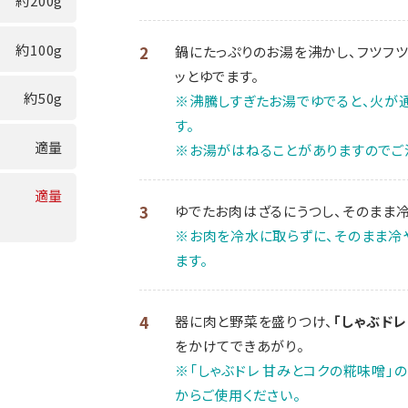
約200g
約100g
2
鍋にたっぷりのお湯を沸かし、フツフ
ッとゆでます。
約50g
※沸騰しすぎたお湯でゆでると、火が通
す。
適量
※お湯がはねることがありますのでご
適量
3
ゆでたお肉はざるにうつし、そのまま冷
※お肉を冷水に取らずに、そのまま冷
ます。
4
器に肉と野菜を盛りつけ、
「しゃぶドレ
をかけてできあがり。
※「しゃぶドレ 甘みとコクの糀味噌」
からご使用ください。