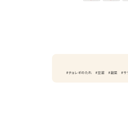
チョレギのたれ
豆苗
副菜
サ