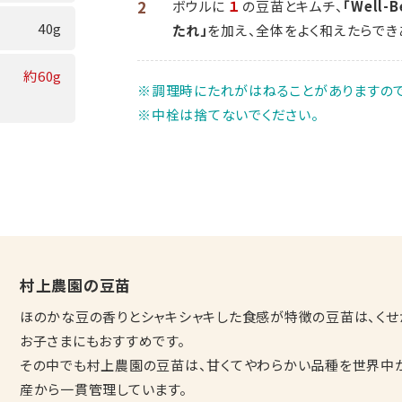
2
ボウルに
１
の豆苗とキムチ、
「Well-
40g
たれ」
を加え、全体をよく和えたらでき
約60g
※調理時にたれがはねることがありますので
※中栓は捨てないでください。
村上農園の豆苗
ほのかな豆の香りとシャキシャキした食感が特徴の豆苗は、く
お子さまにもおすすめです。
その中でも村上農園の豆苗は、甘くてやわらかい品種を世界中
産から一貫管理しています。