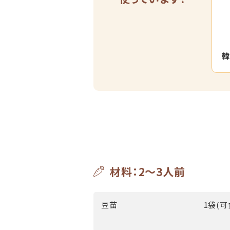
韓
材料：2～3人前
豆苗
1袋(可