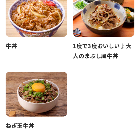
牛丼
1度で3度おいしい♪大
人のまぶし風牛丼
ねぎ玉牛丼