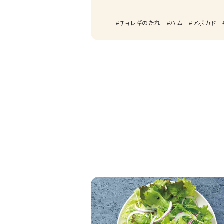
チョレギのたれ
ハム
アボカド