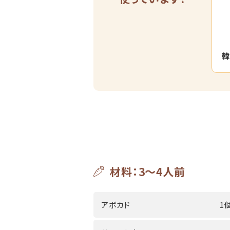
韓
材料：3～4人前
アボカド
1個