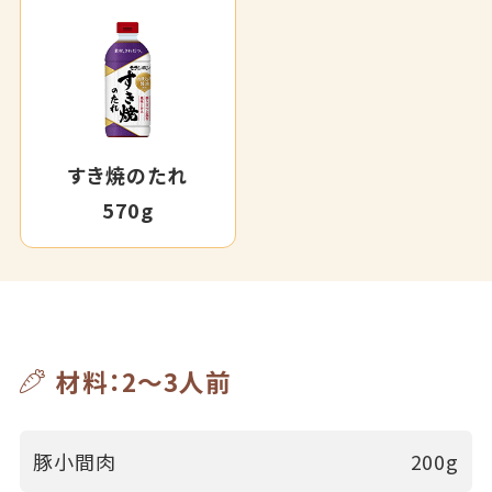
すき焼のたれ
570g
材料：2～3人前
豚小間肉
200g