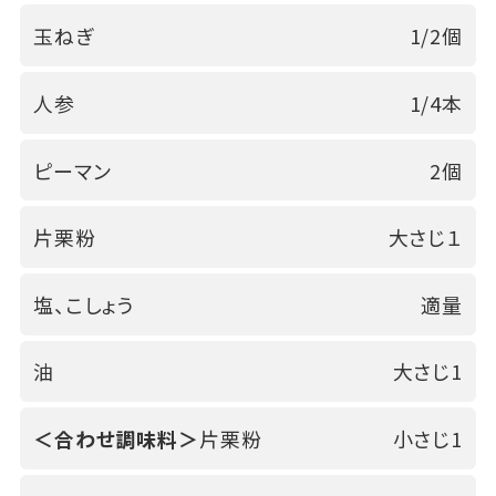
玉ねぎ
1/2個
人参
1/4本
ピーマン
2個
片栗粉
大さじ１
塩、こしょう
適量
油
大さじ1
＜合わせ調味料＞
片栗粉
小さじ1