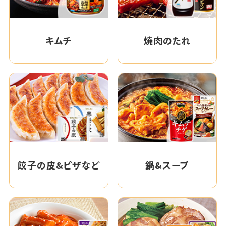
キムチ
焼肉のたれ
餃子の皮&ピザなど
鍋&スープ