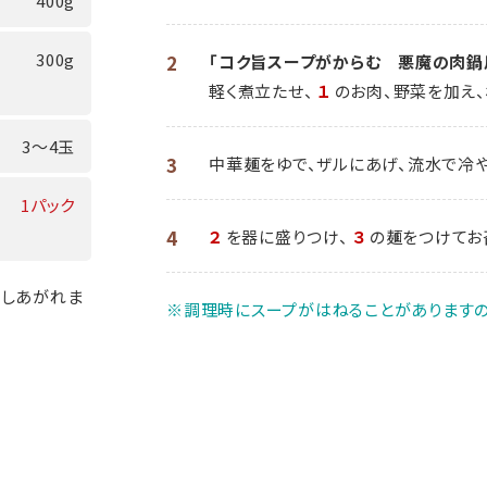
400g
300g
2
「コク旨スープがからむ 悪魔の肉鍋
軽く煮立たせ、
１
のお肉、野菜を加え
3～4玉
3
中華麺をゆで、ザルにあげ、流水で冷
1パック
4
２
を器に盛りつけ、
３
の麺をつけてお
召しあがれま
※調理時にスープがはねることがありますの