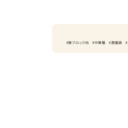
豚ブロック肉
中華麺
悪魔鍋