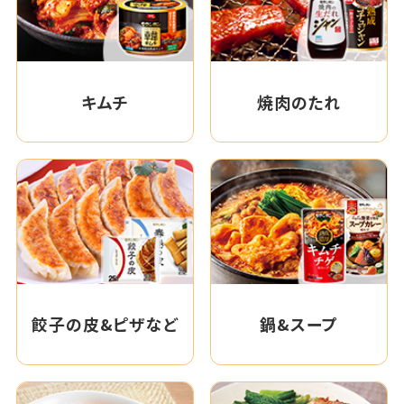
キムチ
焼肉のたれ
餃子の皮&ピザなど
鍋&スープ