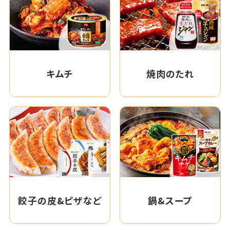
キムチ
焼肉のたれ
餃子の皮&ピザなど
鍋&スープ