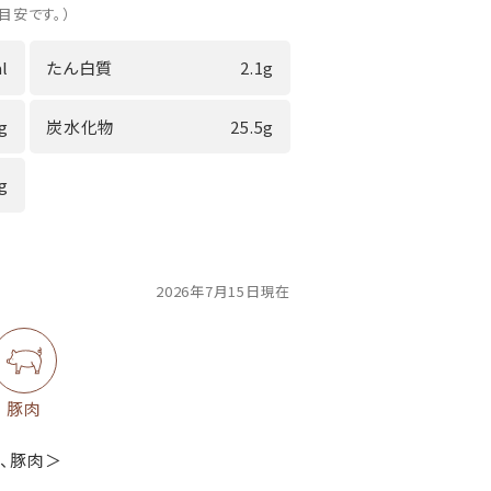
目安です。）
l
たん白質
2.1g
0g
炭水化物
25.5g
2g
2026年7月15日現在
豚肉
豆、豚肉＞