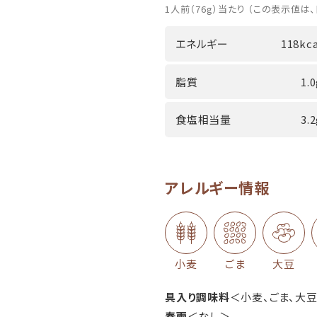
1人前（76g）当たり （この表示値は、
エネルギー
118kca
脂質
1.
食塩相当量
3.
アレルギー情報
小麦
ごま
大豆
具入り調味料
＜小麦、ごま、大
春雨
＜なし＞