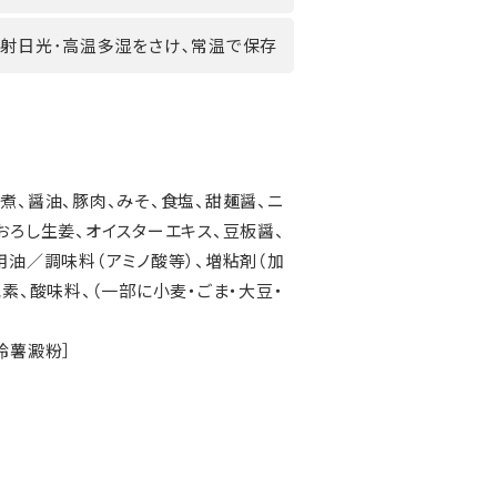
射日光･高温多湿をさけ､常温で保存
煮、醤油、豚肉、みそ、食塩、甜麺醤、ニ
おろし生姜、オイスターエキス、豆板醤、
用油／調味料（アミノ酸等）、増粘剤（加
素、酸味料、（一部に小麦・ごま・大豆・
鈴薯澱粉］