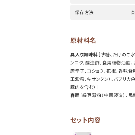
保存方法
直
原材料名
具入り調味料
［砂糖、たけのこ水
ンニク、醸造酢、食用植物油脂、
唐辛子、コショウ、花椒、香味食
工澱粉、キサンタン）、パプリカ色
豚肉を含む）］
春雨
［緑豆澱粉（中国製造）、馬
セット内容