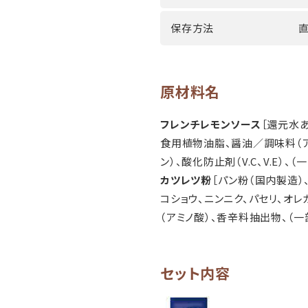
保存方法
原材料名
フレンチレモンソース
［還元水
食用植物油脂、醤油／調味料（ア
ン）、酸化防止剤（V.C、V.E）、
カツレツ粉
［パン粉（国内製造）
コショウ、ニンニク、パセリ、オ
（アミノ酸）、香辛料抽出物、（一
セット内容