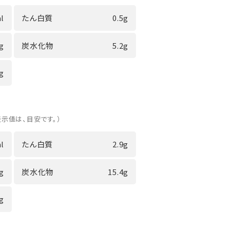
l
たん白質
0.5g
4g
炭水化物
5.2g
3g
表示値は、目安です。）
l
たん白質
2.9g
3g
炭水化物
15.4g
0g