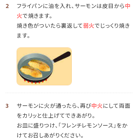
2
フライパンに油を入れ、サーモンは皮目から
中
火
で焼きます。
焼き色がついたら裏返して
弱火
でじっくり焼き
ます。
3
サーモンに火が通ったら、再び
中火
にして両面
をカリッと仕上げてできあがり。
お皿に盛りつけ、「フレンチレモンソース」をか
けてお召しあがりください。