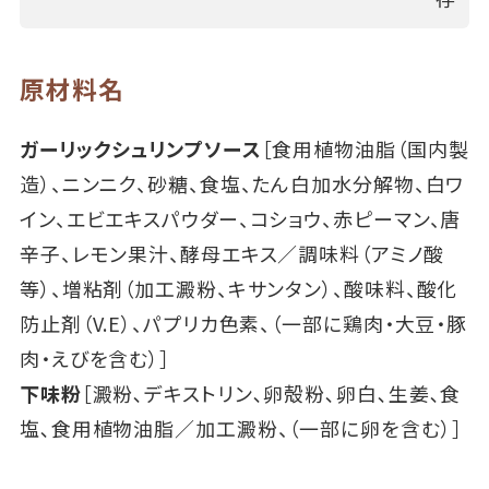
原材料名
ガーリックシュリンプソース
［食用植物油脂（国内製
造）、ニンニク、砂糖、食塩、たん白加水分解物、白ワ
イン、エビエキスパウダー、コショウ、赤ピーマン、唐
辛子、レモン果汁、酵母エキス／調味料（アミノ酸
等）、増粘剤（加工澱粉、キサンタン）、酸味料、酸化
防止剤（V.E）、パプリカ色素、（一部に鶏肉・大豆・豚
肉・えびを含む）］
下味粉
［澱粉､デキストリン､卵殻粉､卵白､生姜､食
塩､食用植物油脂／加工澱粉、（一部に卵を含む）］