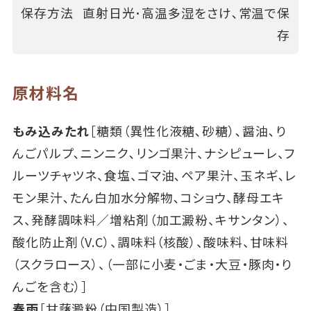
保存方法
直射日光･高温多湿をさけ､常温で保
存
原材料名
もみ込みたれ
［糖類（異性化液糖､砂糖）､醤油､り
んごパルプ､ニンニク､リンゴ果汁、ナシピューレ、フ
ルーツチャツネ、食塩、ゴマ油､ペア果汁、玉ネギ､レ
モン果汁､たん白加水分解物､コショウ、酵母エキ
ス、発酵調味料／増粘剤（加工澱粉、キサンタン）、
酸化防止剤（V.C）、調味料（核酸）、酸味料、甘味料
（スクラロース）、（一部に小麦・ごま・大豆・豚肉・り
んごを含む）］
春雨
［甘藷澱粉（中国製造）］