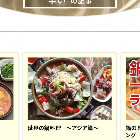
の記事
世界の鍋料理 ～アジア篇～
鍋の
ング