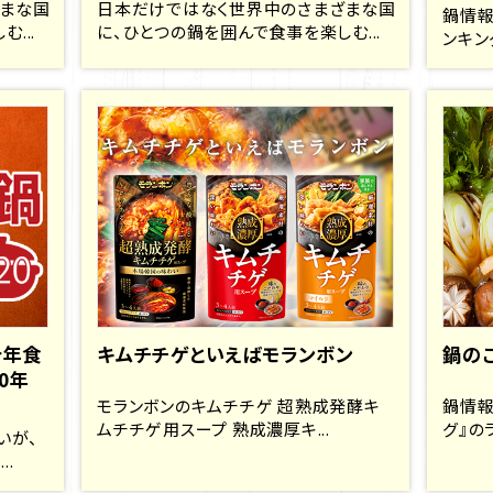
ざまな国
日本だけではなく世界中のさまざまな国
鍋情報
...
に、ひとつの鍋を囲んで食事を楽しむ...
ンキン
今年食
キムチチゲといえばモランボン
鍋の
0年
モランボンのキムチチゲ 超熟成発酵キ
鍋情報
ムチチゲ用スープ 熟成濃厚キ...
グ』の
いが、
.