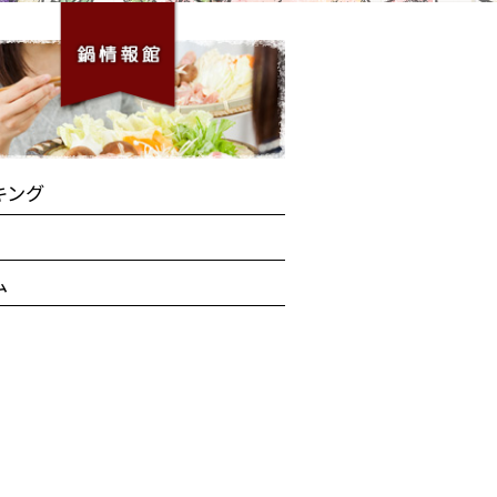
キング
ム