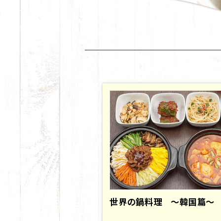
世界の鍋料理 ～韓国篇～