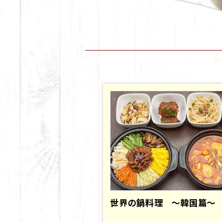
世界の鍋料理 ～韓国篇～