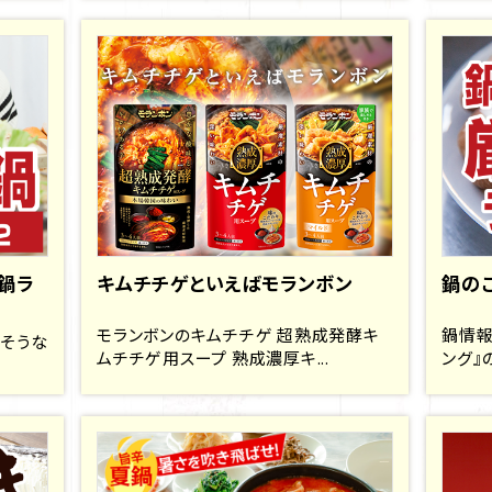
鍋ラ
キムチチゲといえばモランボン
鍋の
モランボンのキムチチゲ 超熟成発酵キ
鍋情報
そうな
ムチチゲ用スープ 熟成濃厚キ...
ング』