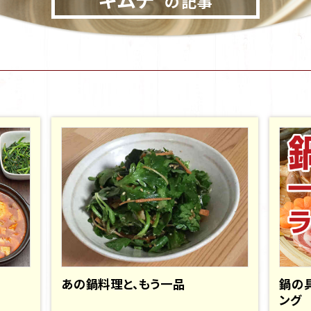
の記事
あの鍋料理と、もう一品
鍋の
ング