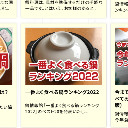
ざまな国
鍋料理は、具材を準備するだけの手軽な
鍋情報
...
一品です。とはいえ、お客様のあると...
ンキン
は？
一番よく食べる鍋ランキング2022
今ま
べてみ
版）
鍋情報館『一番よく食べる鍋ランキング
たい鍋
2022』のベスト20を発表いたし...
鍋情報
今年食