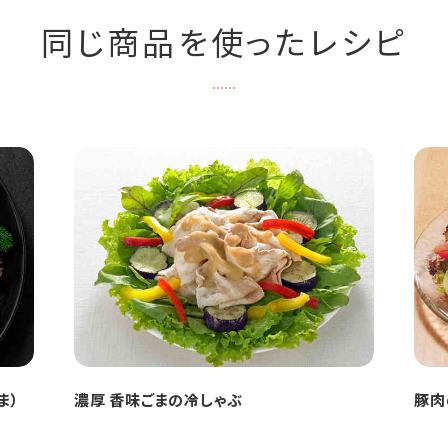
同じ商品を使ったレシピ
ま）
濃厚 香味ごまの冷しゃぶ
豚肉