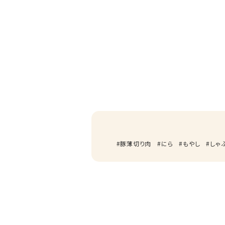
豚薄切り肉
にら
もやし
しゃ