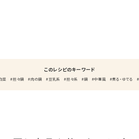
このレシピのキーワード
白菜
担々鍋
肉の鍋
豆乳系
担々系
鍋
中華風
煮る・ゆでる