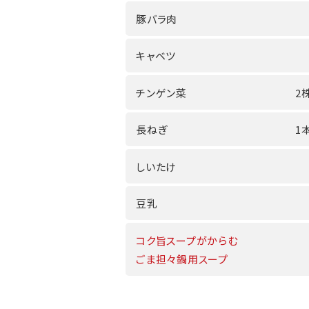
豚バラ肉
キャベツ
チンゲン菜
2株
長ねぎ
1本
しいたけ
豆乳
コク旨スープがからむ
ごま担々鍋用スープ