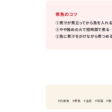
煮魚のコツ
①煮汁が煮立ってから魚を入れ
②やや強めの火で短時間で煮る
③魚に煮汁をかけながら煮つめ
白身魚
煮魚
主菜
和風
敬