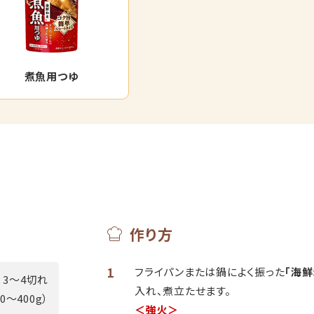
煮魚用つゆ
作り方
1
フライパンまたは鍋によく振った
「海鮮
3～4切れ
入れ、煮立たせます。
00～400g）
＜強火＞