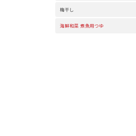
梅干し
海鮮和菜 煮魚用つゆ