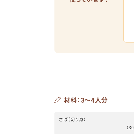
材料：3～4人分
さば（切り身）
（3