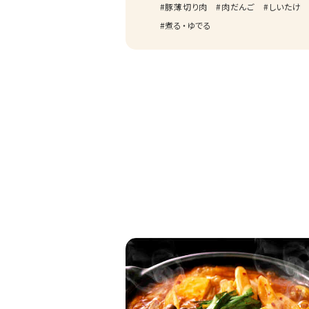
豚薄切り肉
肉だんご
しいたけ
煮る・ゆでる