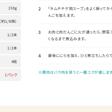
150g
2
「キムチチゲ用スープ」をよく振ってか
んごを加えます。
（約1/8株）
3
お肉と肉だんごに火が通ったら、野菜
1/2本
くなるまで煮込みます。
1/2本
4
最後ににらを加え、ひと煮立ちしたらで
4枚
※豚肉はバラ肉を使うと一層コクが増します
1パック