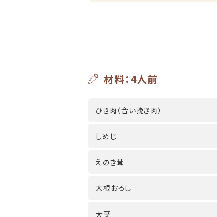
材料：4人前
ひき肉（合い挽き肉）
しめじ
えのき茸
大根おろし
大葉