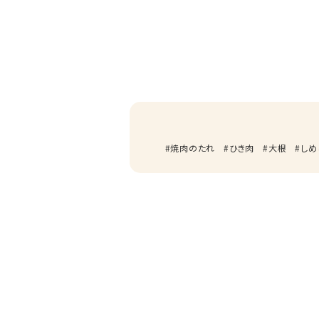
焼肉のたれ
ひき肉
大根
しめ