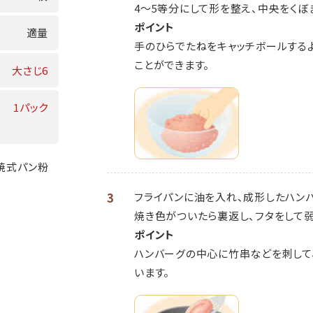
4～5等分にして形を整え、中央をくぼ
ポイント
適量
手のひらでたねをキャッチボールする
ことができます。
大さじ6
1パック
焙焼式パン粉
3
フライパンに油を入れ、成形したハン
焼き色がついたら裏返し、フタをして弱
ポイント
ハンバーグの中心に竹串などを刺して
います。