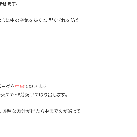
ませます。
ように中の空気を抜くと、型くずれを防ぐ
バーグを
中火
で焼きます。
火で7～8分焼いて取り出します。
、透明な肉汁が出たら中まで火が通って