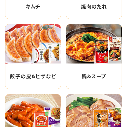
キムチ
焼肉のたれ
餃子の皮&ピザなど
鍋&スープ