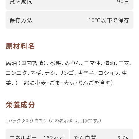
賞味期間
90日
保存方法
10℃以下で保存
原材料名
醤油（国内製造）､砂糖､みりん､ゴマ油､清酒､ゴマ､
ニンニク､ネギ､ナシ､リンゴ､唐辛子､コショウ､生
姜､（一部に小麦・ごま・大豆・りんごを含む）
栄養成分
1パック（80g）当たり （この表示値は、目安です。）
エネルギー
162kcal
たん白質
3.7g