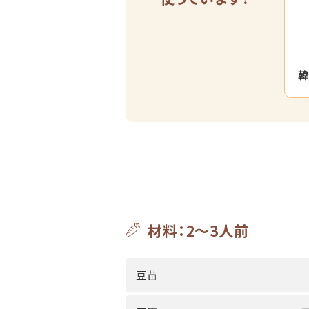
韓
材料：2～3人前
豆苗