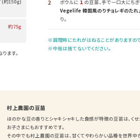
丁(約150g)
2
ボウルに
１
の豆苗、手で一口大にちぎ
Vegelife 韓国風のりチョレギのたれ
り。
約75g
※調理時にたれがはねることがありますので
※中栓は捨てないでください。
なります。
村上農園の豆苗
ほのかな豆の香りとシャキシャキした食感が特徴の豆苗は、く
お子さまにもおすすめです。
その中でも村上農園の豆苗は、甘くてやわらかい品種を世界中