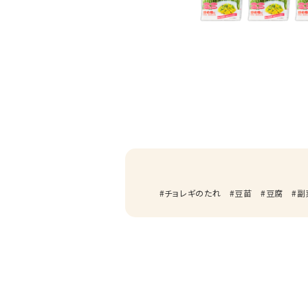
チョレギのたれ
豆苗
豆腐
副