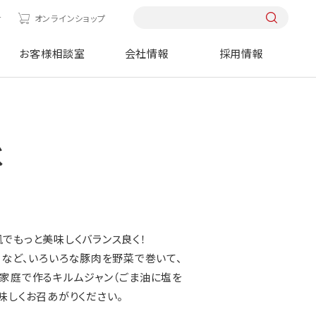
せ
オンラインショップ
お客様相談室
会社情報
採用情報
べ
でもっと美味しくバランス良く！
ロなど、いろいろな豚肉を野菜で巻いて、
家庭で作るキルムジャン（ごま油に塩を
味しくお召あがりください。