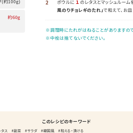
(約100g)
2
ボウルに
１
のレタスとマッシュルーム
風のりチョレギのたれ」
で和えて、お皿
約60g
※調理時にたれがはねることがありますので
※中栓は捨てないでください。
このレシピのキーワード
レタス
副菜
サラダ
韓国風
和える・漬ける