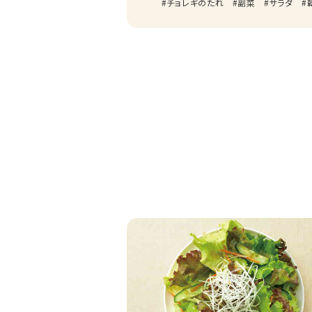
チョレギのたれ
副菜
サラダ