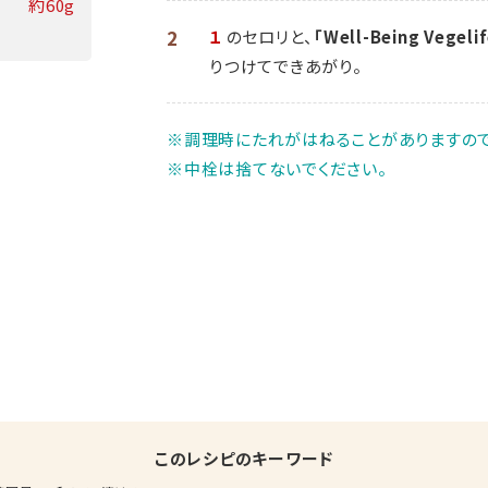
約60g
2
１
のセロリと、
「Well-Being Vege
りつけてできあがり。
※調理時にたれがはねることがありますので
※中栓は捨てないでください。
このレシピのキーワード