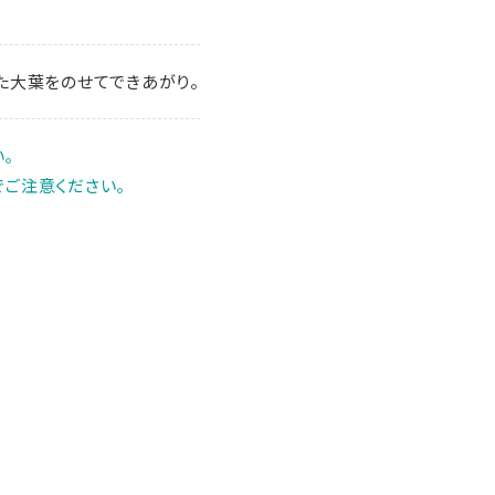
た大葉をのせてできあがり。
｡
ご注意ください。