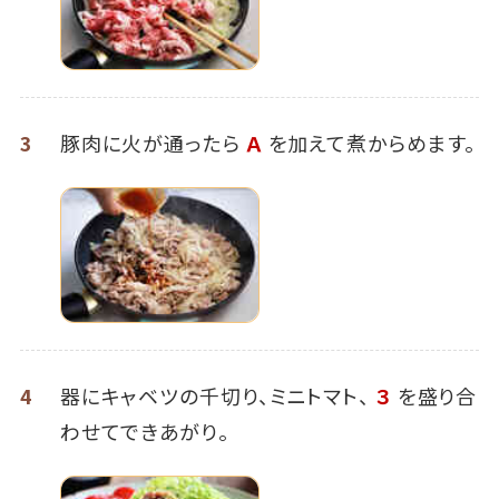
3
豚肉に火が通ったら
Ａ
を加えて煮からめます。
4
器にキャベツの千切り、ミニトマト、
３
を盛り合
わせてできあがり。