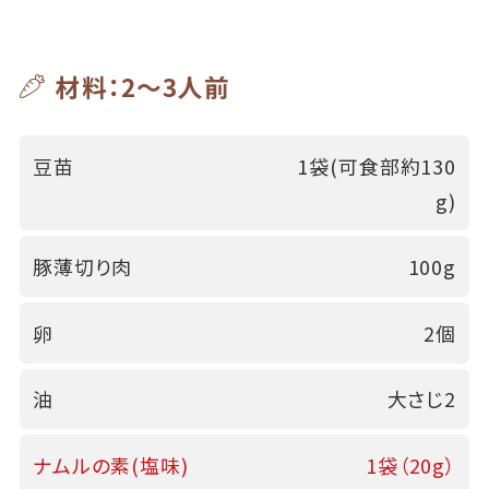
材料：2～3人前
豆苗
1袋(可食部約130
g)
豚薄切り肉
100g
卵
2個
油
大さじ2
ナムルの素(塩味)
1袋（20g）