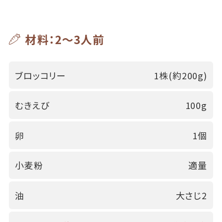
材料：2～3人前
ブロッコリー
1株(約200g)
むきえび
100g
卵
1個
小麦粉
適量
油
大さじ2