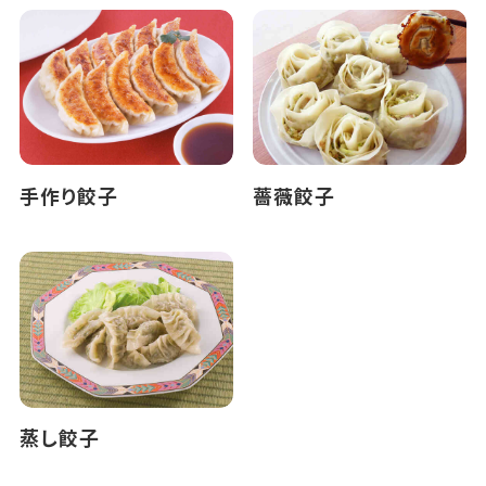
手作り餃子
薔薇餃子
蒸し餃子