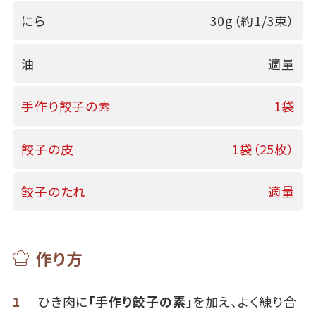
にら
30g（約1/3束）
油
適量
手作り餃子の素
1袋
餃子の皮
1袋（25枚）
餃子のたれ
適量
作り方
1
ひき肉に
「手作り餃子の素」
を加え、よく練り合