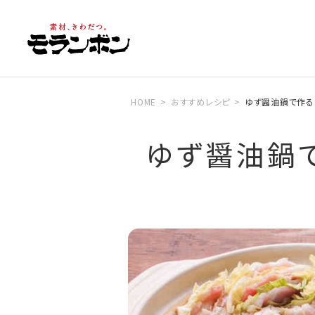
HOME
おすすめレシピ
ゆず醤油鍋で作る
ゆず醤油鍋