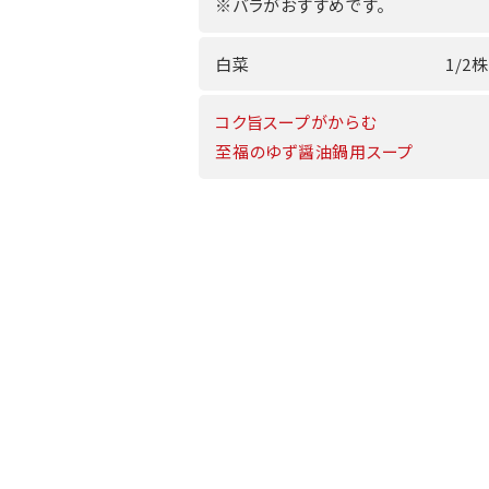
※バラがおすすめです。
白菜
1/2株
コク旨スープがからむ
至福のゆず醤油鍋用スープ