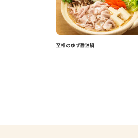
至福のゆず醤油鍋