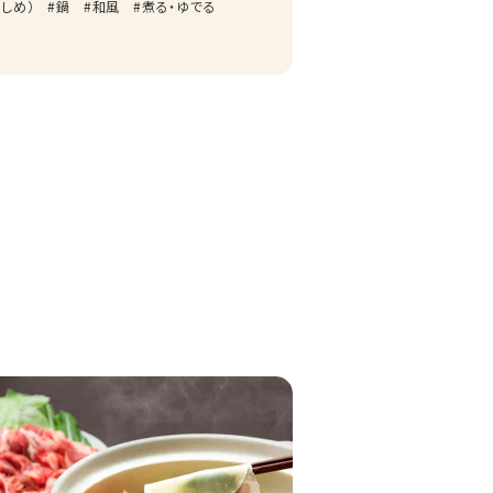
しめ）
鍋
和風
煮る・ゆでる