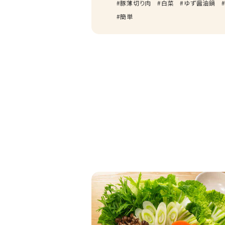
豚薄切り肉
白菜
ゆず醤油鍋
簡単