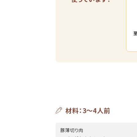
材料：3～4人前
豚薄切り肉