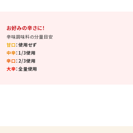
お好みの辛さに！
辛味調味料の分量目安
甘口
：使用せず
中辛
：1/3使用
辛口
：2/3使用
大辛
：全量使用