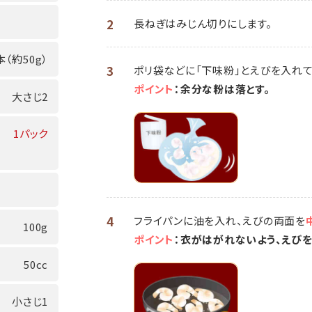
2
長ねぎはみじん切りにします。
本（約50g）
3
ポリ袋などに「下味粉」とえびを入れて
ポイント
：余分な粉は落とす。
大さじ2
1パック
4
フライパンに油を入れ、えびの両面を
100g
ポイント
：衣がはがれないよう、えび
50cc
小さじ1