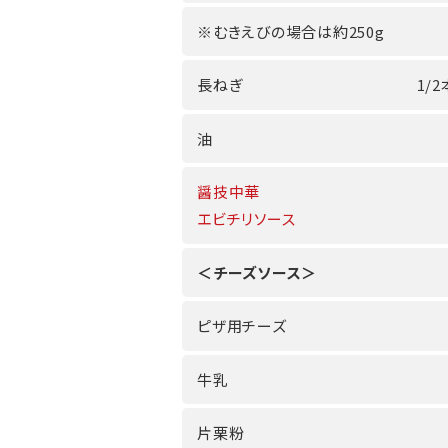
※むきえびの場合は約250g
長ねぎ
1/2
油
醤技中華
エビチリソース
＜チーズソース＞
ピザ用チーズ
牛乳
片栗粉