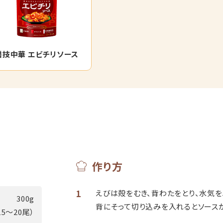
醤技中華 エビチリソース
作り方
1
えびは殻をむき、背わたをとり、水気を
300g
背にそって切り込みを入れるとソース
15～20尾）