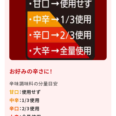
お好みの辛さに！
辛味調味料の分量目安
甘口
：使用せず
中辛
：1/3使用
辛口
：2/3使用