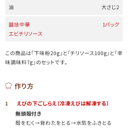
油
大さじ2
醤技中華
1パック
エビチリソース
この商品は「下味粉20g」と「チリソース100g」と「辛
味調味料7g」のセットです。
作り方
1
えびの下ごしらえ
（冷凍えびは解凍する）
無頭殻付き
殻をむく→背わたをとる→水気をふきとる