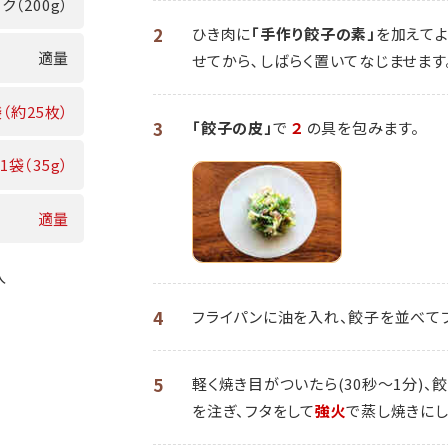
ク（200g）
2
ひき肉に
「手作り餃子の素」
を加えてよ
適量
せてから､しばらく置いてなじませます
袋（約25枚）
3
「餃子の皮」
で
２
の具を包みます。
1袋（35g）
適量
入
4
フライパンに油を入れ、餃子を並べて
5
軽く焼き目がついたら(30秒～1分)、
を注ぎ、フタをして
強火
で蒸し焼きにし