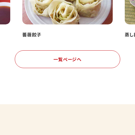
薔薇餃子
蒸し
一覧ページへ