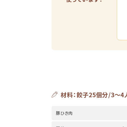
材料：餃子25個分/3～4
豚ひき肉