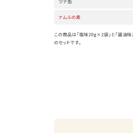
ツナ缶
ナムルの素
この商品は「塩味20g×2袋」と「醤油味2
のセットです。