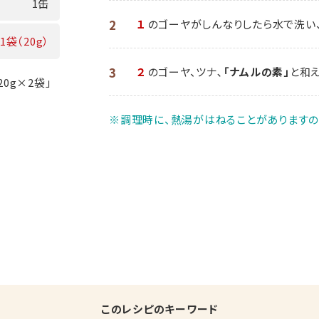
1缶
2
１
のゴーヤがしんなりしたら水で洗い
1袋（20g）
3
２
のゴーヤ、ツナ､
「ナムルの素」
と和
0g×2袋」
※調理時に、熱湯がはねることがありますの
このレシピのキーワード