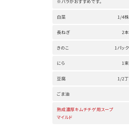
※バラがおすすめです。
白菜
1/4株
長ねぎ
2本
きのこ
1パック
にら
1束
豆腐
1/2丁
ごま油
熟成濃厚キムチチゲ用スープ
マイルド