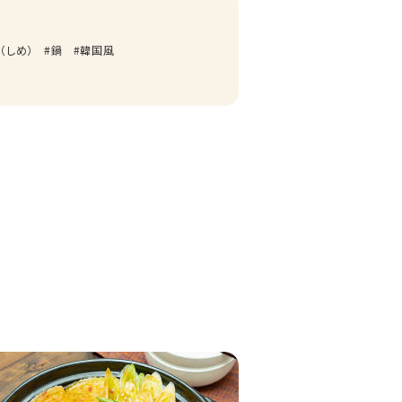
（しめ）
鍋
韓国風