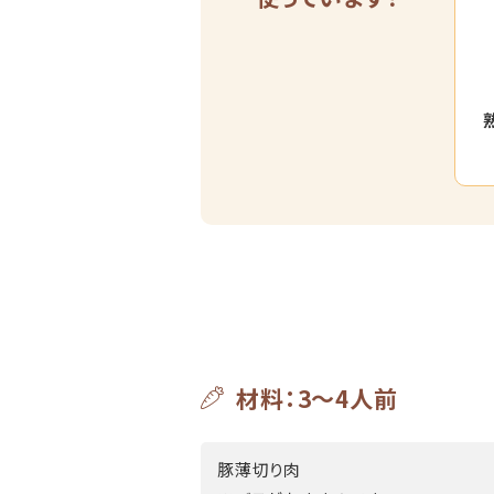
材料：3～4人前
豚薄切り肉