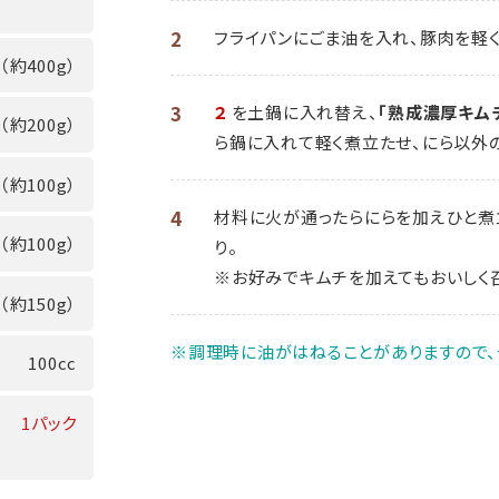
2
フライパンにごま油を入れ、豚肉を軽く
（約400g）
3
２
を土鍋に入れ替え、
「熟成濃厚キム
（約200g）
ら鍋に入れて軽く煮立たせ、にら以外の
（約100g）
4
材料に火が通ったらにらを加えひと煮
（約100g）
り。
※お好みでキムチを加えてもおいしく
（約150g）
※調理時に油がはねることがありますので、
100cc
1パック