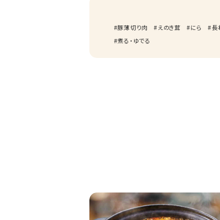
豚薄切り肉
えのき茸
にら
長
煮る・ゆでる