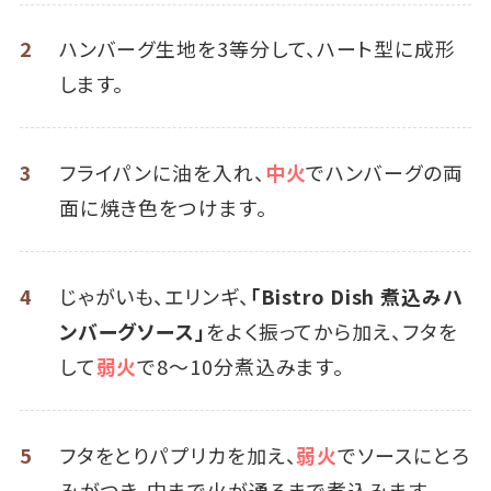
2
ハンバーグ生地を3等分して、ハート型に成形
します。
3
フライパンに油を入れ、
中火
でハンバーグの両
面に焼き色をつけます。
4
じゃがいも、エリンギ、
「Bistro Dish 煮込みハ
ンバーグソース」
をよく振ってから加え、フタを
して
弱火
で8～10分煮込みます。
5
フタをとりパプリカを加え、
弱火
でソースにとろ
みがつき、中まで火が通るまで煮込みます。