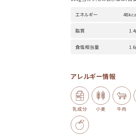
エネルギー
48kca
脂質
1.
食塩相当量
1.
アレルギー情報
乳成分
小麦
牛肉