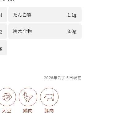
l
たん白質
1.1g
4g
炭水化物
8.0g
6g
2026年7月15日現在
大豆
鶏肉
豚肉