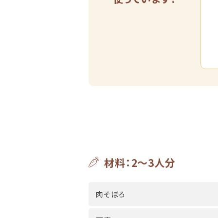
材料：2～3人分
肉そぼろ