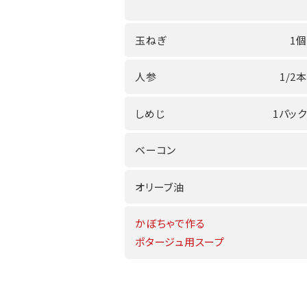
玉ねぎ
1個
人参
1/2本
しめじ
1パック
ベーコン
オリーブ油
かぼちゃで作る
ポタージュ用スープ