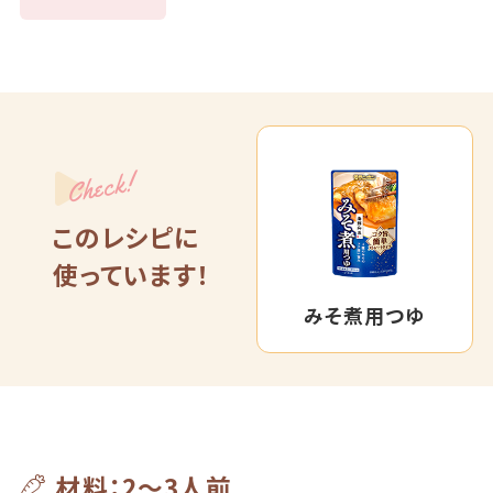
Check!
このレシピに
使っています！
みそ煮用つゆ
材料：2～3人前