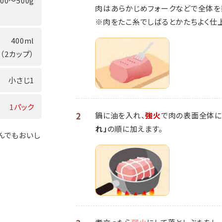
300～500g
肉はあらかじめフォークなどで全体を
※肉をたこ糸でしばるとかたちよく仕
400ml
（2カップ）
小さじ1
1パック
2
鍋に油を入れ、
強火
で肉の表面全体に
れ」
の順に加えます。
んでもおいし