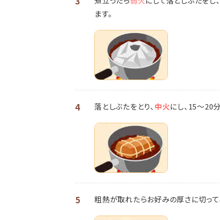
3
煮立ったら
弱火
にして落としぶたをし
ます。
4
落としぶたをとり、
中火
にし、15～20
5
粗熱が取れたらお好みの厚さに切って