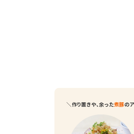
＼作り置きや、余った
煮豚
の