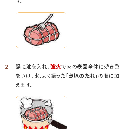
す。
2
鍋に油を入れ、
強火
で肉の表面全体に焼き色
をつけ、水、よく振った
「煮豚のたれ」
の順に加
えます。