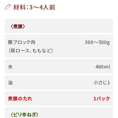
材料：3～4人前
〈煮豚〉
豚ブロック肉
300～500g
（肩ロース、ももなど）
水
400ml
油
小さじ1
煮豚のたれ
1パック
〈ピリ辛ねぎ〉