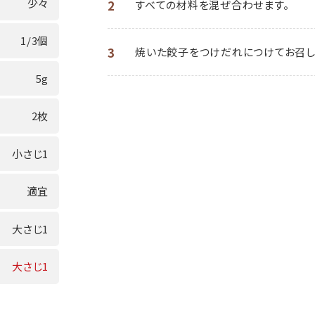
少々
2
すべての材料を混ぜ合わせます。
1/3個
3
焼いた餃子をつけだれにつけてお召し
5g
2枚
小さじ1
適宜
大さじ1
大さじ1