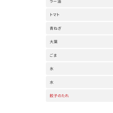
ラー油
トマト
青ねぎ
大葉
ごま
氷
水
餃子のたれ