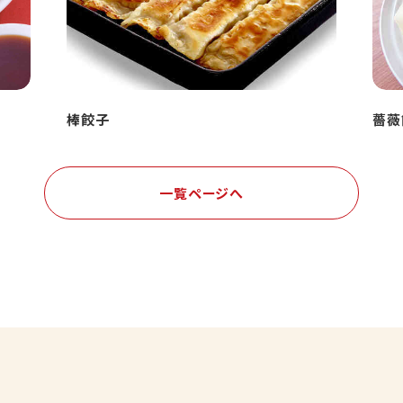
棒餃子
薔薇
一覧ページへ