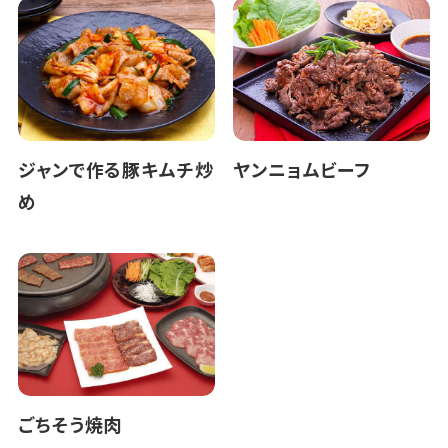
ジャンで作る豚キムチ炒
ヤンニョムビーフ
め
ごちそう焼肉